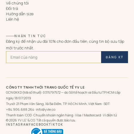
Về chúng tôi
Đổi trả
Hướng dẫn size
Liên hệ
NHẬN TIN TỨC
Đăng ký để nhận ưu đãi 10% cho đơn đầu tiên, cùng tin bộ sưu tập
mới trước nhất.
ĐĂNG KÝ
CÔNG TY TNHH THỜI TRANG QUỐC TẾ YV LE
GCN ĐKKD (Mã số thuế): 0315797572 — do Sở Kế hoạch và Đầu tư TP.HCM cấp
ngày 18/07/2019
Trụ sở: 21 Phạm Văn Sáng, Xã Bà Điểm, TP. Hồ Chí Minh, Việt Nam · SĐT:
+84.906.688.264 · info@yvle.co
Thanh toán: COD · Chuyển khoản ngân hàng · Visa / Mastercard · Ví điện tử
© 2026 YV LE' & CO. Tất cả quyền được bảo lưu.
INSTAGRAM
FACEBOOK
TIKTOK