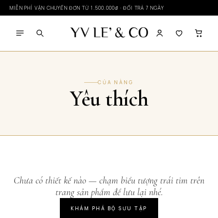
MIỄN PHÍ VẬN CHUYỂN ĐƠN TỪ
1.500.000₫
· ĐỔI TRẢ 7 NGÀY
CỦA NÀNG
Yêu thích
Chưa có thiết kế nào — chạm biểu tượng trái tim trên
trang sản phẩm để lưu lại nhé.
KHÁM PHÁ BỘ SƯU TẬP